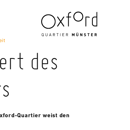
eit
rt des
rs
xford-Quartier weist den