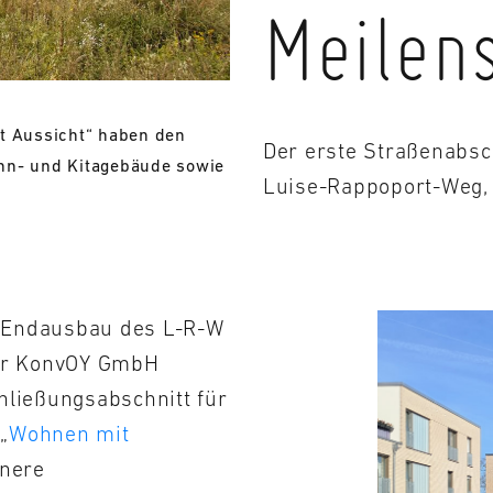
Meilen
t Aussicht“ haben den
Der erste Straßenabsch
hn- und Kitagebäude sowie
Luise-Rappoport-Weg, i
 Endausbau des L-R-W
der KonvOY GmbH
hließungsabschnitt für
„
Wohnen mit
inere