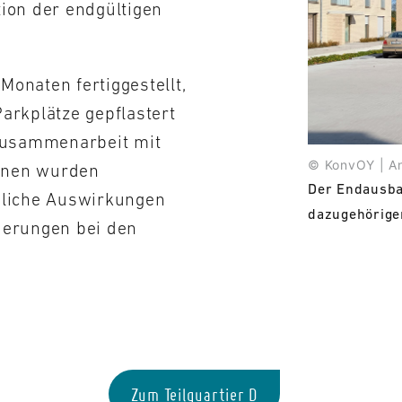
ion der endgültigen
onaten fertiggestellt,
arkplätze gepflastert
 Zusammenarbeit mit
© KonvOY | An
nnen wurden
Der Endausba
gliche Auswirkungen
dazugehörigen
derungen bei den
Zum Teilquartier D