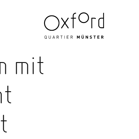
n mit
ht
t